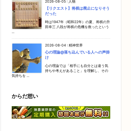
2026-08-05
:
人物
【リクエスト】将棋は廃止になりそう
だった
時は1947年（昭和22年）の夏、将棋の升
田幸三 八段が将棋の危機を救ったという
...
2026-08-04
:
精神世界
心の理論@落ち込んでいる人への声掛
け
心の理論では「相手にも自分とは違う気
持ちや考えがあること」を理解し、その
気持ちを ...
からだ想い