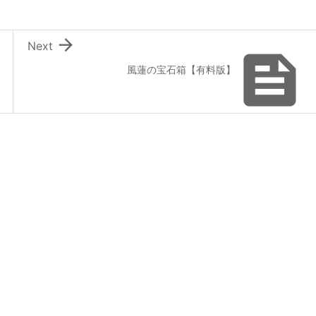

Next

風蓮の宝石箱【有料版】