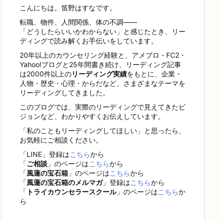
こんにちは。笛野はすなです。
転職、物件、人間関係、体の不調——
「どうしたらいいかわからない」と感じたとき、リー
ディングで読み解くお手伝いをしています。
20年以上のカウンセリング経験と、アメブロ・FC2・
Yahoo!ブログと25年間書き続け、リーディング記事
は2000件以上の
リーディング実績
をもとに、企業・
人物・歴史・心理・からだなど、さまざまなテーマを
リーディングしてきました。
このブログでは、実際のリーディングで見えてきたビ
ジョンなど、わかりやすくお伝えしています。
「私のこともリーディングしてほしい」と思ったら、
お気軽にご相談ください。
「LINE」登録は
こちら
から
「
ご相談
」のページは
こちら
から
「
風蓮の宝石箱
」のページは
こちら
から
「
風蓮の宝石箱のメルマガ
」登録は
こちら
から
「
トライカウンセラースクール
」のページは
こちら
か
ら