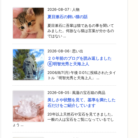
2026-08-07
:
人物
夏目漱石の飼い猫の話
夏目漱石に吾輩は猫であるの事を聞いて
みました。何故なら猫は言葉が分かるの
ではない ...
2026-08-06
:
思い出
２０年前のブログを読み返しました
⑥明智光秀と天海上人
2006/8/7(月) 午後 0:01に投稿されたタイ
トル「明智光秀と天海上人」 ...
2026-08-05
:
風蓮の宝石箱の商品
美しさや状態を見て、基準を満たした
石だけをご紹介しています
20年以上天然石や宝石を見てきました。
一般の人は宝石をご覧になっているでし
ょう ...