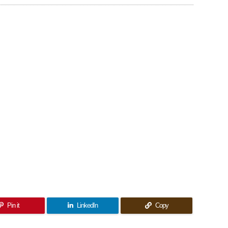
Pin it
LinkedIn
Copy