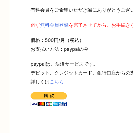
有料会員をご希望いただき誠にありがとうござ
必ず
無料会員登録
を完了させてから、お手続き
価格：
500
円
/
月（税込）
お支払い方法：
paypal
のみ
paypal
は、決済サービスです。
デビット、クレジットカード、銀行口座からの
詳しくは
こちら