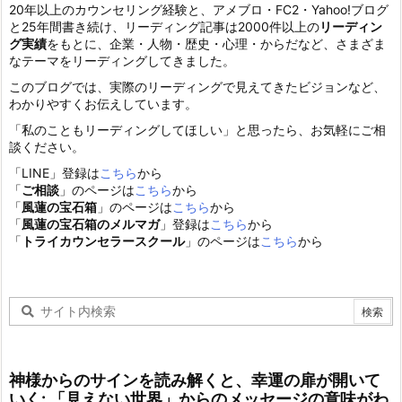
20年以上のカウンセリング経験と、アメブロ・FC2・Yahoo!ブログ
と25年間書き続け、リーディング記事は2000件以上の
リーディン
グ実績
をもとに、企業・人物・歴史・心理・からだなど、さまざま
なテーマをリーディングしてきました。
このブログでは、実際のリーディングで見えてきたビジョンなど、
わかりやすくお伝えしています。
「私のこともリーディングしてほしい」と思ったら、お気軽にご相
談ください。
「LINE」登録は
こちら
から
「
ご相談
」のページは
こちら
から
「
風蓮の宝石箱
」のページは
こちら
から
「
風蓮の宝石箱のメルマガ
」登録は
こちら
から
「
トライカウンセラースクール
」のページは
こちら
から
神様からのサインを読み解くと、幸運の扉が開いて
いく: 「見えない世界」からのメッセージの意味がわ