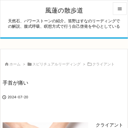

風蓮の散歩道

天然石、パワーストーンの紹介。笛野はすなのリーディングで
の解説、腹式呼吸、瞑想方式で行う自己啓発を中心としている
メニュ

サイド

前へ


ホーム
>

スピリチュアルリーディング
>

クライアント
次へ

手首が痛い
検索

2024-07-20
クライアント