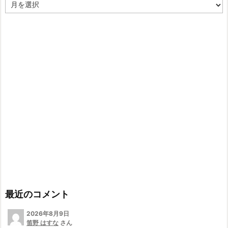
ア
ー
カ
イ
ブ
最近のコメント
2026年8月9日
笛野 はすな
さん