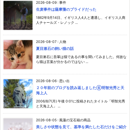
2026-08-09
:
事件
生麦事件は薩摩藩のプライドだった
1862年9月14日、イギリス人4人と遭遇し、イギリス人商
人チャールズ・レノック ...
2026-08-07
:
人物
夏目漱石の飼い猫の話
夏目漱石に吾輩は猫であるの事を聞いてみました。何故な
ら猫は言葉が分かるのではない ...
2026-08-06
:
思い出
２０年前のブログを読み返しました⑥明智光秀と天
海上人
2006/8/7(月) 午後 0:01に投稿されたタイトル「明智光秀
と天海上人」 ...
2026-08-05
:
風蓮の宝石箱の商品
美しさや状態を見て、基準を満たした石だけをご紹介