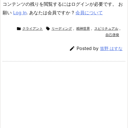
コンテンツの残りを閲覧するにはログインが必要です。 お
願い
Log In
. あなたは会員ですか ?
会員について

クライアント

リーディング
,
精神世界
,
スピリチュアル
,
自己啓発

Posted by
笛野 はすな