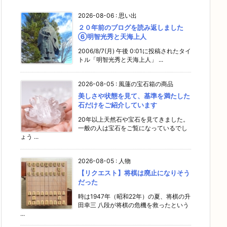
2026-08-06
:
思い出
２０年前のブログを読み返しました
⑥明智光秀と天海上人
2006/8/7(月) 午後 0:01に投稿されたタイ
トル「明智光秀と天海上人」 ...
2026-08-05
:
風蓮の宝石箱の商品
美しさや状態を見て、基準を満たした
石だけをご紹介しています
20年以上天然石や宝石を見てきました。
一般の人は宝石をご覧になっているでし
ょう ...
2026-08-05
:
人物
【リクエスト】将棋は廃止になりそう
だった
時は1947年（昭和22年）の夏、将棋の升
田幸三 八段が将棋の危機を救ったという
...