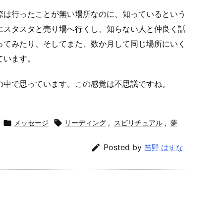
際は行ったことが無い場所なのに、知っているという
にスタスタと売り場へ行くし、知らない人と仲良く話
ってみたり、そしてまた、数か月して同じ場所にいく
ています。
の中で思っています。この感覚は不思議ですね。

メッセージ

リーディング
,
スピリチュアル
,
夢

Posted by
笛野 はすな