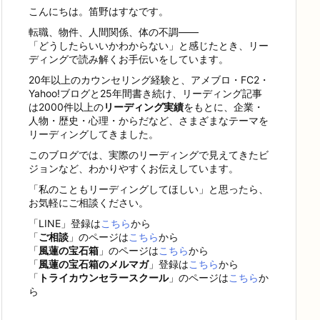
こんにちは。笛野はすなです。
転職、物件、人間関係、体の不調——
「どうしたらいいかわからない」と感じたとき、リー
ディングで読み解くお手伝いをしています。
20年以上のカウンセリング経験と、アメブロ・FC2・
Yahoo!ブログと25年間書き続け、リーディング記事
は2000件以上の
リーディング実績
をもとに、企業・
人物・歴史・心理・からだなど、さまざまなテーマを
リーディングしてきました。
このブログでは、実際のリーディングで見えてきたビ
ジョンなど、わかりやすくお伝えしています。
「私のこともリーディングしてほしい」と思ったら、
お気軽にご相談ください。
「LINE」登録は
こちら
から
「
ご相談
」のページは
こちら
から
「
風蓮の宝石箱
」のページは
こちら
から
「
風蓮の宝石箱のメルマガ
」登録は
こちら
から
「
トライカウンセラースクール
」のページは
こちら
か
ら