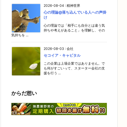
2026-08-04
:
精神世界
心の理論@落ち込んでいる人への声掛
け
心の理論では「相手にも自分とは違う気
持ちや考えがあること」を理解し、その
気持ちを ...
2026-08-03
:
会社
セコイア・キャピタル
この企業は上場企業ではありません。で
も何がすごいって、スターター会社の支
援を行う ...
からだ想い