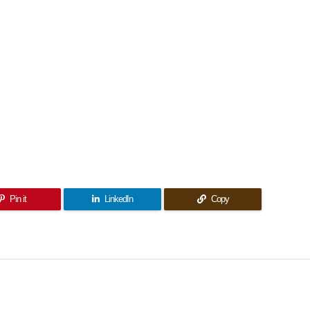
Pin it
LinkedIn
Copy