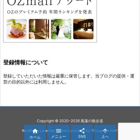
登録情報について
登録していただいた情報は厳重に保管します。当ブログの提供・運
営の目的以外には利用しません。
Copyright ©
2020
-2026
風蓮の散歩道




WordPress Luxeritas Theme is provided by "
Thought is free
".
メニュー
SNS
上へ
ホーム