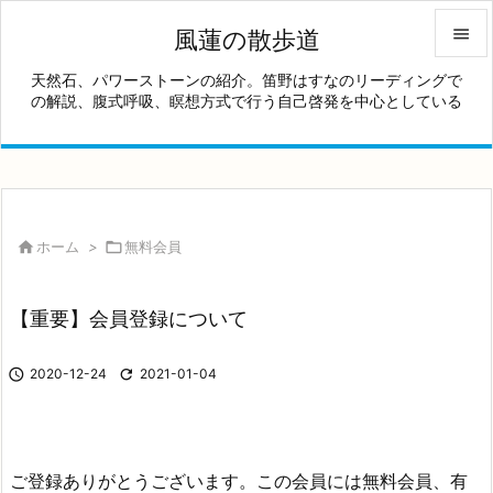

風蓮の散歩道

天然石、パワーストーンの紹介。笛野はすなのリーディングで
の解説、腹式呼吸、瞑想方式で行う自己啓発を中心としている
メニュ

サイド

前へ


ホーム
>

無料会員
次へ

【重要】会員登録について
検索

2020-12-24

2021-01-04
ご登録ありがとうございます。この会員には無料会員、有