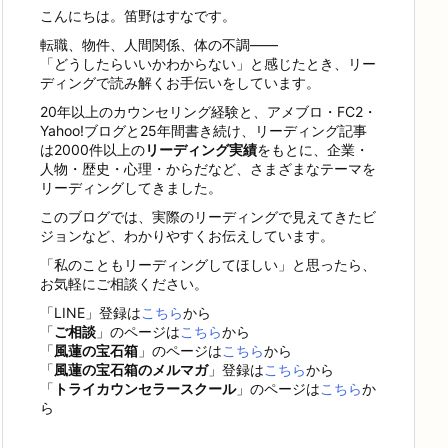
こんにちは。笛野はすなです。
転職、物件、人間関係、体の不調——
「どうしたらいいかわからない」と感じたとき、リー
ディングで読み解くお手伝いをしています。
20年以上のカウンセリング経験と、アメブロ・FC2・
Yahoo!ブログと25年間書き続け、リーディング記事
は2000件以上の
リーディング実績
をもとに、企業・
人物・歴史・心理・からだなど、さまざまなテーマを
リーディングしてきました。
このブログでは、実際のリーディングで見えてきたビ
ジョンなど、わかりやすくお伝えしています。
「私のこともリーディングしてほしい」と思ったら、
お気軽にご相談ください。
「LINE」登録は
こちら
から
「
ご相談
」のページは
こちら
から
「
風蓮の宝石箱
」のページは
こちら
から
「
風蓮の宝石箱のメルマガ
」登録は
こちら
から
「
トライカウンセラースクール
」のページは
こちら
か
ら