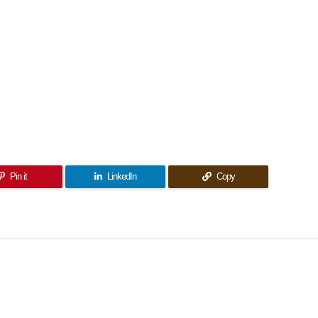
Pin it
LinkedIn
Copy