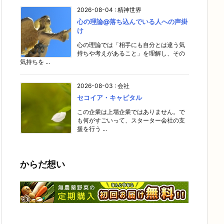
2026-08-04
:
精神世界
心の理論@落ち込んでいる人への声掛
け
心の理論では「相手にも自分とは違う気
持ちや考えがあること」を理解し、その
気持ちを ...
2026-08-03
:
会社
セコイア・キャピタル
この企業は上場企業ではありません。で
も何がすごいって、スターター会社の支
援を行う ...
からだ想い