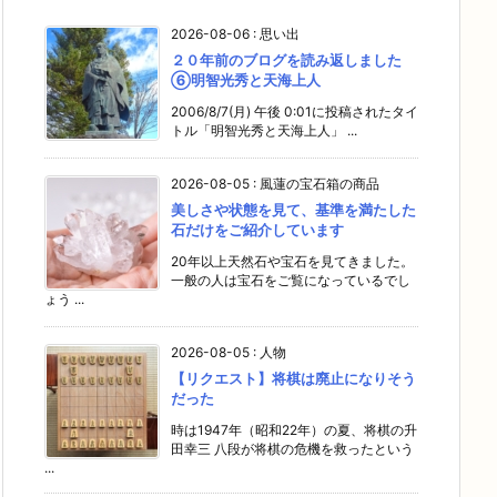
2026-08-06
:
思い出
２０年前のブログを読み返しました
⑥明智光秀と天海上人
2006/8/7(月) 午後 0:01に投稿されたタイ
トル「明智光秀と天海上人」 ...
2026-08-05
:
風蓮の宝石箱の商品
美しさや状態を見て、基準を満たした
石だけをご紹介しています
20年以上天然石や宝石を見てきました。
一般の人は宝石をご覧になっているでし
ょう ...
2026-08-05
:
人物
【リクエスト】将棋は廃止になりそう
だった
時は1947年（昭和22年）の夏、将棋の升
田幸三 八段が将棋の危機を救ったという
...