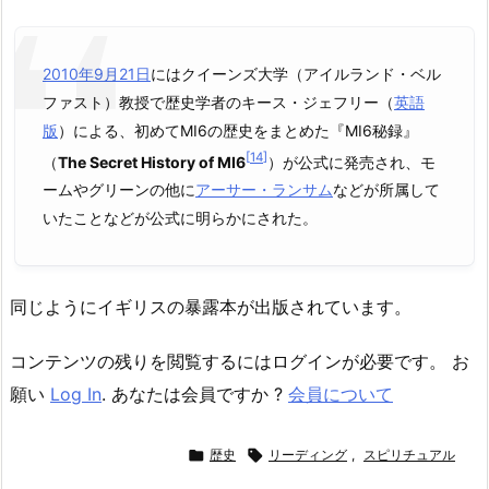
2010年
9月21日
にはクイーンズ大学（アイルランド・ベル
ファスト）教授で歴史学者の
キース・ジェフリー
（
英語
版
）
による、初めてMI6の歴史をまとめた『MI6秘録』
[
14
]
（
The Secret History of MI6
）が公式に発売され、モ
ームやグリーンの他に
アーサー・ランサム
などが所属して
いたことなどが公式に明らかにされた。
同じようにイギリスの暴露本が出版されています。
コンテンツの残りを閲覧するにはログインが必要です。 お
願い
Log In
. あなたは会員ですか ?
会員について

歴史

リーディング
,
スピリチュアル