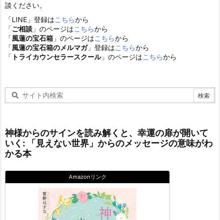
談ください。
「LINE」登録は
こちら
から
「
ご相談
」のページは
こちら
から
「
風蓮の宝石箱
」のページは
こちら
から
「
風蓮の宝石箱のメルマガ
」登録は
こちら
から
「
トライカウンセラースクール
」のページは
こちら
から
神様からのサインを読み解くと、幸運の扉が開いて
いく: 「見えない世界」からのメッセージの意味がわ
かる本
Amazonリンク