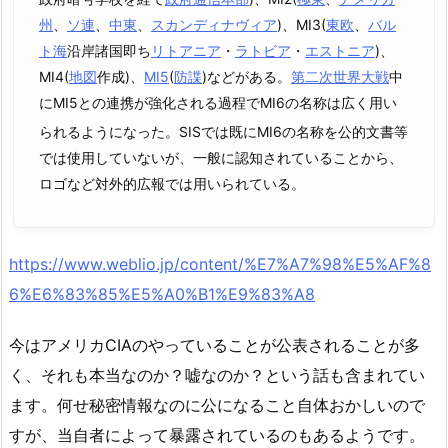
州
、
ソ連
、
中東
、
スカンディナヴィア
)、MI3(
東欧
、
バル
ト海
沿岸諸国即ち
リトアニア
・
ラトビア
・
エストニア
)、
MI4(
地図
作成)、
MI5
(
防諜
)などがある。
第二次世界大戦
中
にMI5との連携が強化される過程でMI6の名称は広く用い
られるようになった
。SISでは既にMI6の名称を公的文書等
では使用していないが、一般に認知されていることから、
ロゴなど対外的広報では用いられている。
https://www.weblio.jp/content/%E7%A7%98%E5%AF%8
6%E6%83%85%E5%A0%B1%E9%83%A8
今はアメリカCIAのやっていることが公表されることが多
く、それも本当なのか？嘘なのか？という話も含まれてい
ます。何せ秘密情報なのに公になること自体おかしいので
すが、当自者によって暴露されているのもあるようです。