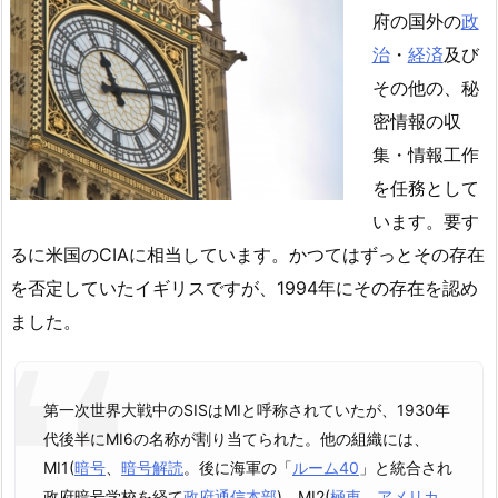
府の国外の
政
治
・
経済
及び
その他の
、
秘
密情報の収
集・情報工作
を任務として
います。要す
るに
米国の
CIAに相当しています。かつてはずっとその存在
を否定していたイギリスですが、1994年にその存在を認め
ました。
第一次世界大戦中の
SISはMI
と呼称されていたが、1930年
代後半にMI6の名称が割り当てられた。他の組織には、
MI1(
暗号
、
暗号解読
。後に海軍の「
ルーム40
」と統合され
政府暗号学校を経て
政府通信本部
)、MI2(
極東
、
アメリカ