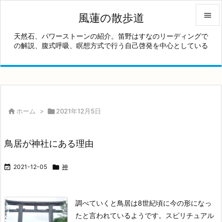

風蓮の散歩道

天然石、パワーストーンの紹介。笛野はすなのリーディングで
の解説、腹式呼吸、瞑想方式で行う自己啓発を中心としている
メニュ

サイド

前へ


ホーム
>

2021年12月5日
次へ

鳥居が神社にある理由
検索

2021-12-05

神
調べていくと鳥居は8世紀頃に今の形になっ
たと言われているようです。
スピリチュアル