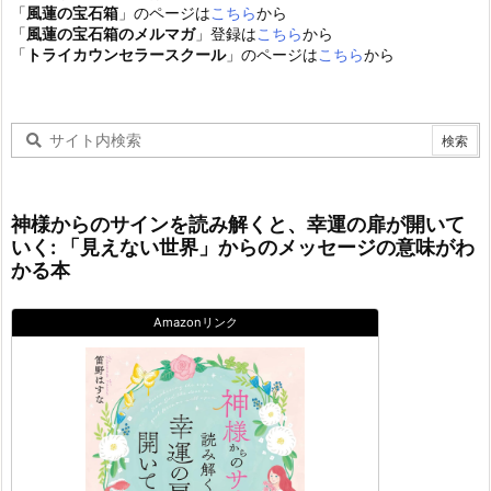
「
風蓮の宝石箱
」のページは
こちら
から
「
風蓮の宝石箱のメルマガ
」登録は
こちら
から
「
トライカウンセラースクール
」のページは
こちら
から
神様からのサインを読み解くと、幸運の扉が開いて
いく: 「見えない世界」からのメッセージの意味がわ
かる本
Amazonリンク