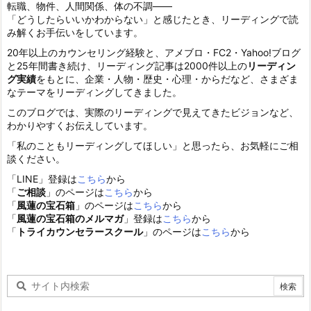
転職、物件、人間関係、体の不調——
「どうしたらいいかわからない」と感じたとき、リーディングで読
み解くお手伝いをしています。
20年以上のカウンセリング経験と、アメブロ・FC2・Yahoo!ブログ
と25年間書き続け、リーディング記事は2000件以上の
リーディン
グ実績
をもとに、企業・人物・歴史・心理・からだなど、さまざま
なテーマをリーディングしてきました。
このブログでは、実際のリーディングで見えてきたビジョンなど、
わかりやすくお伝えしています。
「私のこともリーディングしてほしい」と思ったら、お気軽にご相
談ください。
「LINE」登録は
こちら
から
「
ご相談
」のページは
こちら
から
「
風蓮の宝石箱
」のページは
こちら
から
「
風蓮の宝石箱のメルマガ
」登録は
こちら
から
「
トライカウンセラースクール
」のページは
こちら
から