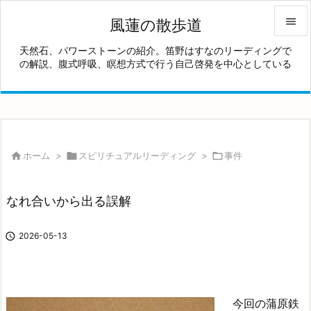

風蓮の散歩道

天然石、パワーストーンの紹介。笛野はすなのリーディングで
の解説、腹式呼吸、瞑想方式で行う自己啓発を中心としている
メニュ

サイド

前へ


ホーム
>

スピリチュアルリーディング
>

事件
次へ

なれ合いから出る誤解
検索

2026-05-13
今回の
蒲原鉄