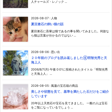
人チャールズ・レノック ...
2026-08-07
:
人物
夏目漱石の飼い猫の話
夏目漱石に吾輩は猫であるの事を聞いてみました。何故な
ら猫は言葉が分かるのではない ...
2026-08-06
:
思い出
２０年前のブログを読み返しました⑥明智光秀と天
海上人
2006/8/7(月) 午後 0:01に投稿されたタイトル「明智光秀
と天海上人」 ...
2026-08-05
:
風蓮の宝石箱の商品
美しさや状態を見て、基準を満たした石だけをご紹介
しています
20年以上天然石や宝石を見てきました。 一般の人は宝石
をご覧になっているでしょう ...