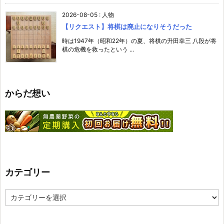
2026-08-05
:
人物
【リクエスト】将棋は廃止になりそうだった
時は1947年（昭和22年）の夏、将棋の升田幸三 八段が将
棋の危機を救ったという ...
からだ想い
カテゴリー
カ
テ
ゴ
リ