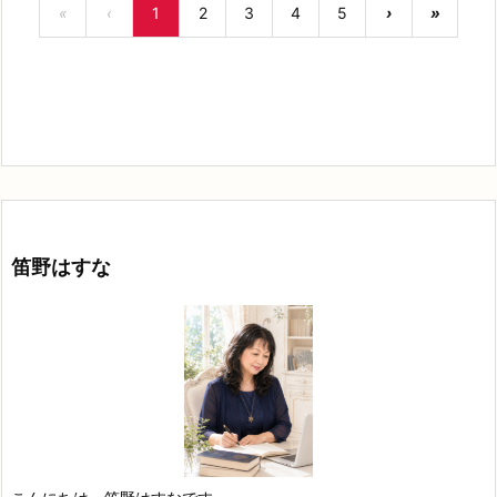
«
‹
1
2
3
4
5
›
»
笛野はすな