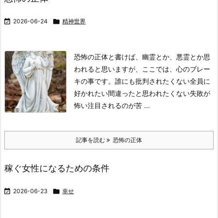

2026-06-24

精神世界
恐怖の正体と書けば、幽霊とか、悪霊とか思
われると思いますが、ここでは、心のブレー
キの事です。
誰にも批判されたくない
全員に
好かれたい
間違ったと思われたくない
失敗が
怖い
注目されるのが苦 ...
記事を読む
恐怖の正体
稼ぐ女性になるための条件

2026-06-23

幸せ