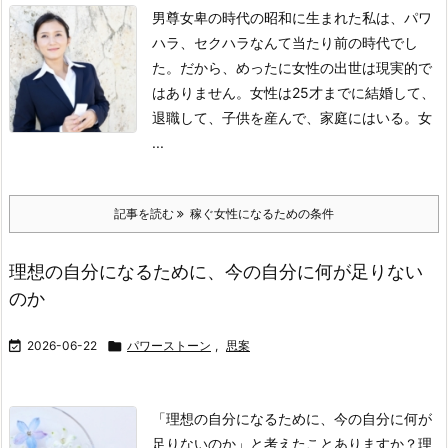
男尊女卑の時代の昭和に生まれた私は、パワ
ハラ、セクハラなんて当たり前の時代でし
た。
だから、めったに女性の出世は現実的で
はありません。
女性は25才までに結婚して、
退職して、子供を産んで、家庭にはいる。
女
...
記事を読む
稼ぐ女性になるための条件
理想の自分になるために、今の自分に何が足りない
のか

2026-06-22

パワーストーン
,
思案
「理想の自分になるために、今の自分に何が
足りないのか」と考えたことありますか？
理