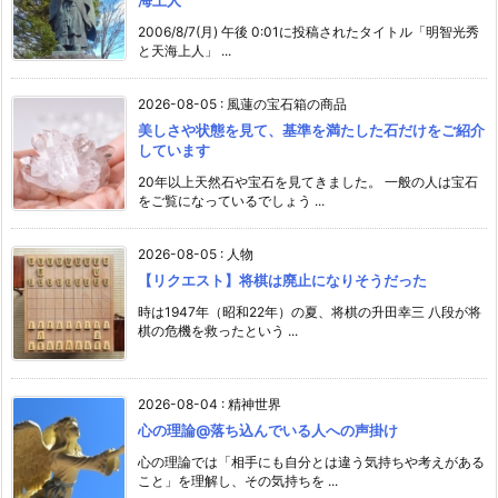
海上人
2006/8/7(月) 午後 0:01に投稿されたタイトル「明智光秀
と天海上人」 ...
2026-08-05
:
風蓮の宝石箱の商品
美しさや状態を見て、基準を満たした石だけをご紹介
しています
20年以上天然石や宝石を見てきました。 一般の人は宝石
をご覧になっているでしょう ...
2026-08-05
:
人物
【リクエスト】将棋は廃止になりそうだった
時は1947年（昭和22年）の夏、将棋の升田幸三 八段が将
棋の危機を救ったという ...
2026-08-04
:
精神世界
心の理論@落ち込んでいる人への声掛け
心の理論では「相手にも自分とは違う気持ちや考えがある
こと」を理解し、その気持ちを ...