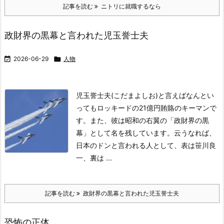
記事を読む
ニトリに就職するなら
政財界の黒幕と言われた児玉誉士夫

2026-06-29

人物
児玉誉士夫(こだまよしお)と言えばなんとい
ってもロッキードの21億円賄賂のキーマンで
す。
また、彼は昭和の右翼の「政財界の黒
幕」として名を残しています。
云うなれば、
日本のドンと言われる人として、表は笹川良
一、裏は ...
記事を読む
政財界の黒幕と言われた児玉誉士夫
恐怖の正体