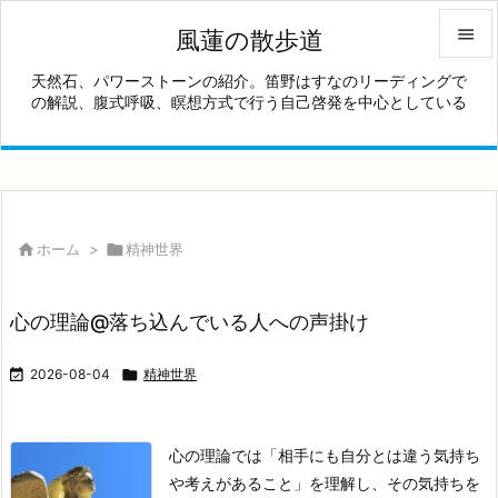

風蓮の散歩道

天然石、パワーストーンの紹介。笛野はすなのリーディングで
の解説、腹式呼吸、瞑想方式で行う自己啓発を中心としている
メニュ

サイド

前へ


ホーム
>

精神世界
次へ

心の理論@落ち込んでいる人への声掛け
検索

2026-08-04

精神世界
心の理論では「相手にも自分とは違う気持ち
や考えがあること」を理解し、その気持ちを