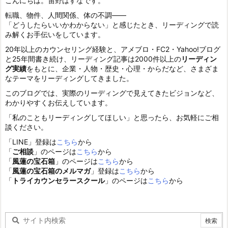
こんにちは。笛野はすなです。
転職、物件、人間関係、体の不調——
「どうしたらいいかわからない」と感じたとき、リーディングで読
み解くお手伝いをしています。
20年以上のカウンセリング経験と、アメブロ・FC2・Yahoo!ブログ
と25年間書き続け、リーディング記事は2000件以上の
リーディン
グ実績
をもとに、企業・人物・歴史・心理・からだなど、さまざま
なテーマをリーディングしてきました。
このブログでは、実際のリーディングで見えてきたビジョンなど、
わかりやすくお伝えしています。
「私のこともリーディングしてほしい」と思ったら、お気軽にご相
談ください。
「LINE」登録は
こちら
から
「
ご相談
」のページは
こちら
から
「
風蓮の宝石箱
」のページは
こちら
から
「
風蓮の宝石箱のメルマガ
」登録は
こちら
から
「
トライカウンセラースクール
」のページは
こちら
から