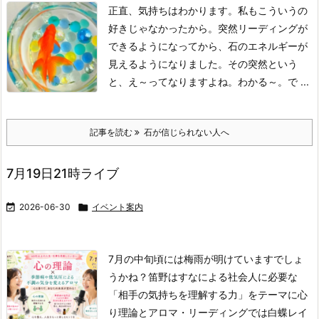
正直、気持ちはわかります。私もこういうの
好きじゃなかったから。
突然リーディングが
できるようになってから、石のエネルギーが
見えるようになりました。
その突然という
と、え～ってなりますよね。わかる～。
で ...
記事を読む
石が信じられない人へ
7月19日21時ライブ

2026-06-30

イベント案内
7月の中旬頃には梅雨が明けていますでしょ
うかね？
笛野はすなによる社会人に必要な
「相手の気持ちを理解する力」をテーマに心
り理論と
アロマ・リーディングでは白蝶レイ