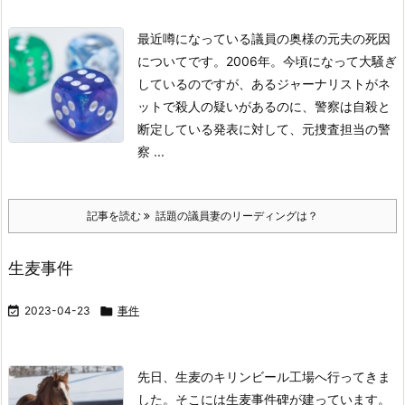
最近噂になっている議員の奥様の元夫の死因
についてです。
2006年。
今頃になって大騒ぎ
しているのですが、あるジャーナリストがネ
ットで殺人の疑いがあるのに、警察は自殺と
断定している発表に対して、元捜査担当の警
察 ...
記事を読む
話題の議員妻のリーディングは？
生麦事件

2023-04-23

事件
先日、生麦のキリンビール工場へ行ってきま
した。そこには生麦事件碑が建っています。