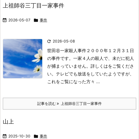
上祖師谷三丁目一家事件

2026-05-07

事件

2026-05-08
世田谷一家殺人事件２０００年１２月３１日
の事件です。
一家４人の殺人で、未だに犯人
が捕まっていません。
詳しくは
をご覧くださ
い。
テレビでも放送をしていたようですが、
これをご覧になった方々 ...
記事を読む
上祖師谷三丁目一家事件
山上

2025-10-30

事件