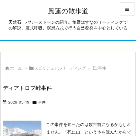

風蓮の散歩道

天然石、パワーストーンの紹介。笛野はすなのリーディングで
の解説、腹式呼吸、瞑想方式で行う自己啓発を中心としている
メニュ

サイド

前へ


ホーム
>

スピリチュアルリーディング
>

事件
次へ

ディアトロフ峠事件
検索

2026-05-19

事件
この事件を知ったのは数年前になるかもしれ
ません。「死に山」という本を読んだからで