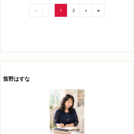
«
‹
1
2
›
»
笛野はすな