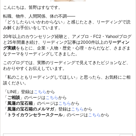
こんにちは。笛野はすなです。
転職、物件、人間関係、体の不調——
「どうしたらいいかわからない」と感じたとき、リーディングで読
み解くお手伝いをしています。
20年以上のカウンセリング経験と、アメブロ・FC2・Yahoo!ブログ
と25年間書き続け、リーディング記事は2000件以上の
リーディン
グ実績
をもとに、企業・人物・歴史・心理・からだなど、さまざま
なテーマをリーディングしてきました。
このブログでは、実際のリーディングで見えてきたビジョンなど、
わかりやすくお伝えしています。
「私のこともリーディングしてほしい」と思ったら、お気軽にご相
談ください。
「LINE」登録は
こちら
から
「
ご相談
」のページは
こちら
から
「
風蓮の宝石箱
」のページは
こちら
から
「
風蓮の宝石箱のメルマガ
」登録は
こちら
から
「
トライカウンセラースクール
」のページは
こちら
から