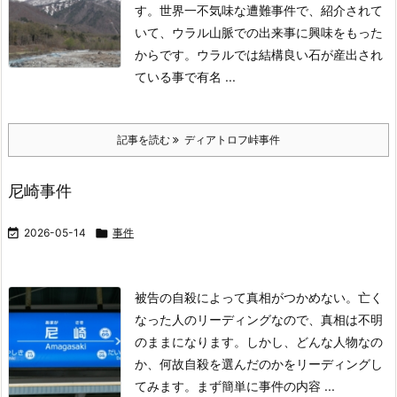
す。
世界一不気味な遭難事件で、紹介されて
いて、ウラル山脈での出来事に興味をもった
からです。
ウラルでは結構良い石が産出され
ている事で有名 ...
記事を読む
ディアトロフ峠事件
尼崎事件

2026-05-14

事件
被告の自殺によって真相がつかめない。
亡く
なった人のリーディングなので、真相は不明
のままになります。
しかし、どんな人物なの
か、何故自殺を選んだのかをリーディングし
てみます。
まず簡単に事件の内容 ...