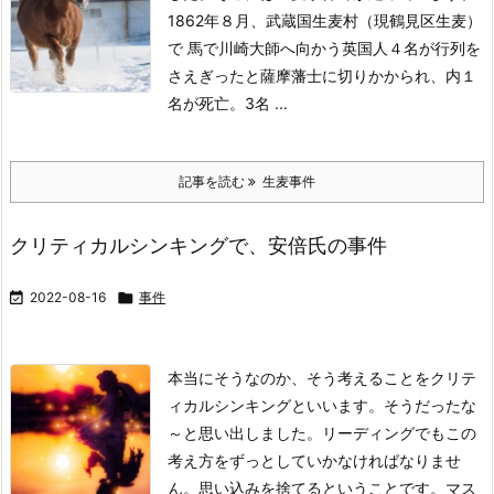
1862年８月、武蔵国生麦村（現鶴見区生麦）
で 馬で川崎大師へ向かう英国人４名が行列を
さえぎったと薩摩藩士に切りかかられ、内１
名が死亡。3名 ...
記事を読む
生麦事件
クリティカルシンキングで、安倍氏の事件

2022-08-16

事件
本当にそうなのか、そう考えることをクリテ
ィカルシンキングといいます。そうだったな
～と思い出しました。
リーディングでもこの
考え方をずっとしていかなければなりませ
ん。
思い込みを捨てるということです。マス