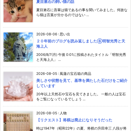
夏目漱石の飼い猫の話
夏目漱石に吾輩は猫であるの事を聞いてみました。何故な
ら猫は言葉が分かるのではない ...
2026-08-06
:
思い出
２０年前のブログを読み返しました⑥明智光秀と天
海上人
2006/8/7(月) 午後 0:01に投稿されたタイトル「明智光秀
と天海上人」 ...
2026-08-05
:
風蓮の宝石箱の商品
美しさや状態を見て、基準を満たした石だけをご紹介
しています
20年以上天然石や宝石を見てきました。 一般の人は宝石
をご覧になっているでしょう ...
2026-08-05
:
人物
【リクエスト】将棋は廃止になりそうだった
時は1947年（昭和22年）の夏、将棋の升田幸三 八段が将