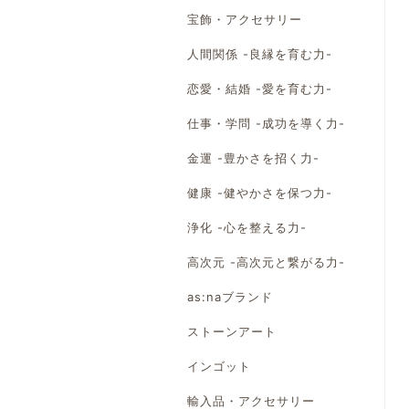
宝飾・アクセサリー
人間関係 -良縁を育む力-
恋愛・結婚 -愛を育む力-
仕事・学問 -成功を導く力-
金運 -豊かさを招く力-
健康 -健やかさを保つ力-
浄化 -心を整える力-
高次元 -高次元と繋がる力-
as:naブランド
ストーンアート
インゴット
輸入品・アクセサリー