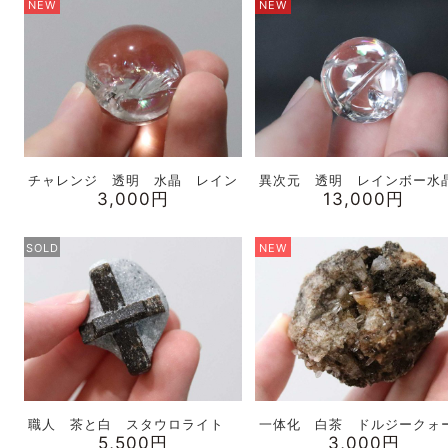
NEW
NEW
チャレンジ 透明 水晶 レイン
異次元 透明 レインボー水
3,000円
13,000円
SOLD
NEW
職人 茶と白 スタウロライト
一体化 白茶 ドルジークォ
5,500円
3,000円