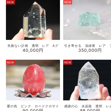
NEW
NEW
失敗ない計画 透明 レア Aグ
引き寄せる 淡緑青 レア 
40,000円
350,000円
NEW
NEW
愛の色 ピンク ロードクロサイ
感謝の心 水晶龍 透明 レ
90,000円
88,000円