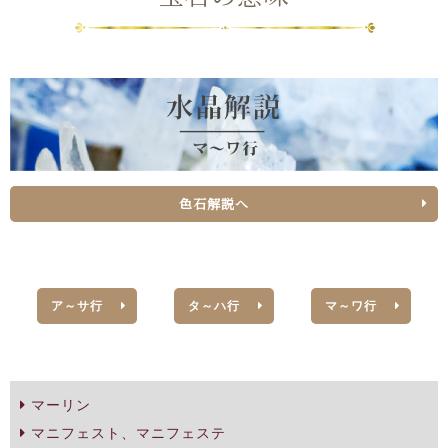
色石解説へ
ア～サ行
タ～ハ行
マ～ワ行
マーリン
マニフェスト、マニフェステ