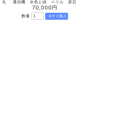
 丸
通信機 水色と緑 ベリル 原石
70,000円
数量