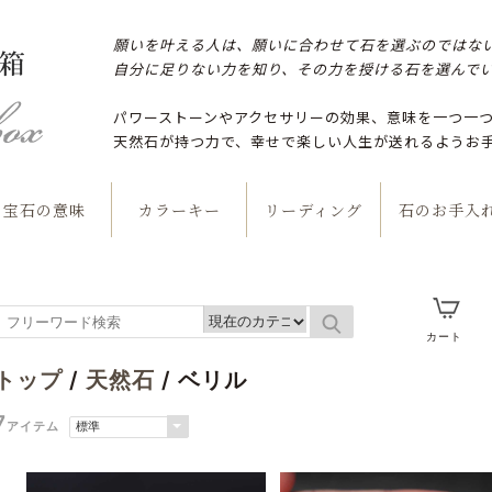
願いを叶える人は、願いに合わせて石を選ぶのではな
自分に足りない力を知り、その力を授ける石を選んで
パワーストーンやアクセサリーの効果、意味を一つ一
天然石が持つ力で、幸せで楽しい人生が送れるようお
宝石の意味
カラーキー
リーディング
石のお手入
カート
トップ
/
天然石
/ ベリル
7
アイテム