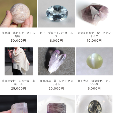
美意識 薄ピンク さくら
魅了 ブルートパーズ ル
完全を目指す 紫 ファン
瑪瑙
ース
トムア
50,000円
8,000円
10,000円
貞節な女性 ショール 高
高嶺の花 紫 レピドクロ
輝く大人 淡褐黄色 クリ
級 ベ
サイト
ソベリ
25,000円
20,000円
6,000円