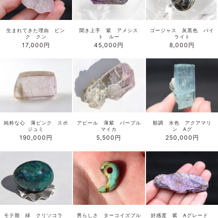
生まれてきた理由 ピン
聞き上手 紫 アメシス
ゴージャス 灰黒色 パイ
ク クン
ト ルー
ライト
17,000円
45,000円
8,000円
純粋な心 薄ピンク スポ
アピール 薄紫 パープル
順調 水色 アクアマリ
ジュミ
マイカ
ン Aグ
190,000円
5,500円
250,000円
モテ期 緑 クリソコラ
男らしさ ターコイズブル
好感度 紫 Aグレード