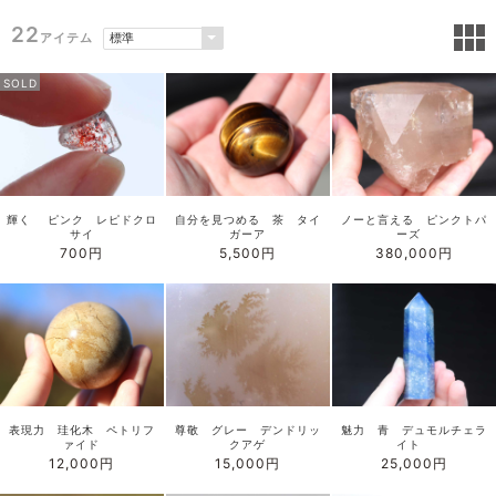
22
アイテム
SOLD
輝く ピンク レピドクロ
自分を見つめる 茶 タイ
ノーと言える ピンクトパ
サイ
ガーア
ーズ
700円
5,500円
380,000円
表現力 珪化木 ペトリフ
尊敬 グレー デンドリッ
魅力 青 デュモルチェラ
ァイド
クアゲ
イト
12,000円
15,000円
25,000円