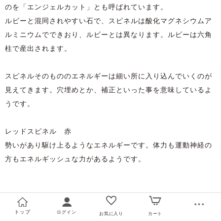
のを「エンジェルカット」とも呼ばれています。
ルビーと混同されやすい石で、スピネルは酸化マグネシウムア
ルミニウムでできおり、ルビーとは異なります。ルビーは六角
柱で産出されます。
スピネルそのもののエネルギーは細い所に入り込んでいくのが
見えてきます。穴埋めとか、補正といった事を意味しているよ
うです。
レッドスピネル 赤
勢いがあり駆け上るようなエネルギーです。体力も運動神経の
方もエネルギッシュな力があるようです。
トップ
ログイン
お気に入り
カート
スファレライト（閃亜鉛鉱）