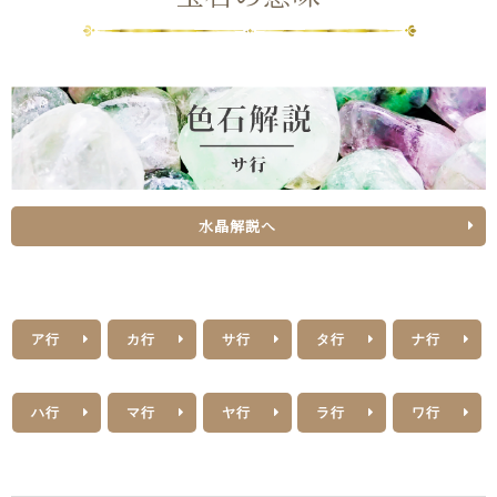
水晶解説へ
ア行
カ行
サ行
タ行
ナ行
ハ行
マ行
ヤ行
ラ行
ワ行