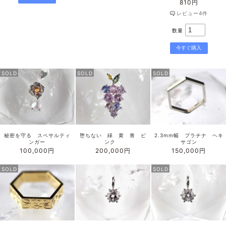
810円
レビュー4件
数量
SOLD
SOLD
SOLD
秘密を守る スペサルティ
堕ちない 緑 黄 青 ピ
2.3mm幅 プラチナ ヘキ
ンガー
ンク
サゴン
100,000円
200,000円
150,000円
SOLD
SOLD