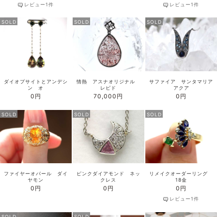
レビュー1件
レビュー1件
SOLD
SOLD
SOLD
ダイオプサイトとアンデシ
情熱 アスナオリジナル
サファイア サンタマリア
ン オ
レピド
アクア
0円
70,000円
0円
SOLD
SOLD
SOLD
ファイヤーオパール ダイ
ピンクダイアモンド ネッ
リメイクオーダーリング
ヤモン
クレス
18金
0円
0円
0円
レビュー1件
SOLD
SOLD