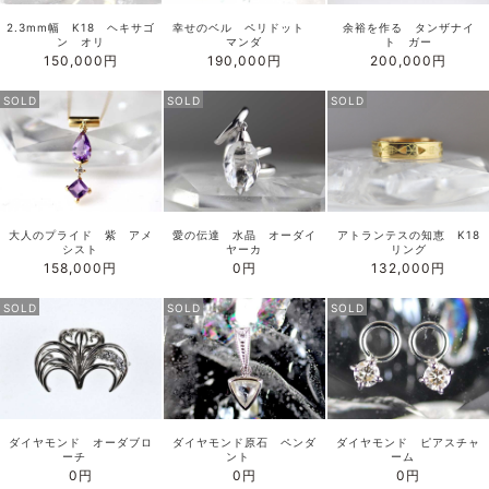
2.3mm幅 K18 ヘキサゴ
幸せのベル ペリドット
余裕を作る タンザナイ
ン オリ
マンダ
ト ガー
150,000円
190,000円
200,000円
SOLD
SOLD
SOLD
大人のプライド 紫 アメ
愛の伝達 水晶 オーダイ
アトランテスの知恵 K18
シスト
ヤーカ
リング
158,000円
0円
132,000円
SOLD
SOLD
SOLD
ダイヤモンド オーダブロ
ダイヤモンド原石 ペンダ
ダイヤモンド ピアスチャ
ーチ
ント
ーム
0円
0円
0円