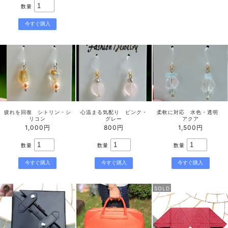
数量
疲れを回復 シトリン・シ
心温まる気配り ピンク・
柔軟に対応 水色・透明
リコン
グレー
アクア
1,000円
800円
1,500円
数量
数量
数量
SOLD