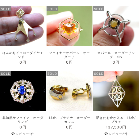
SOLD
SOLD
SOLD
ほんのりイエローダイヤモ
ファイヤーオパール オー
オパール オーダーリン
ンド
ダーリ
グ silv
0円
0円
0円
SOLD
SOLD
SOLD
非加熱サファイア オーダ
18金、プラチナ オーダー
活きたお金が入る 18金/
リング
カフス
プラチ
0円
0円
137,500円
レビュー1件
レビュー2件