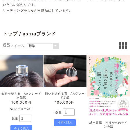
いたものばかりです。
リーディングをしながら商品にしています。
トップ
/ as:naブランド
65
アイテム
心身を整える AAグレード
願いを込める石 AAグレー
水晶無
ド水晶
100,000円
100,000円
レビュー2件
数量
数量
紙本書籍 神様からのサイ
ンを読