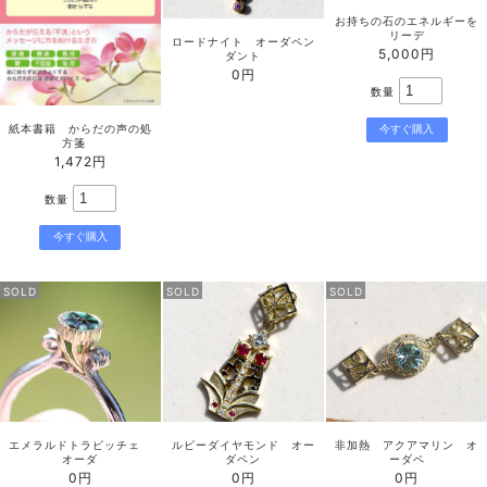
お持ちの石のエネルギーを
リーデ
ロードナイト オーダペン
5,000円
ダント
0円
数量
紙本書籍 からだの声の処
方箋
1,472円
数量
SOLD
SOLD
SOLD
エメラルドトラピッチェ
ルビーダイヤモンド オー
非加熱 アクアマリン オ
オーダ
ダペン
ーダペ
0円
0円
0円