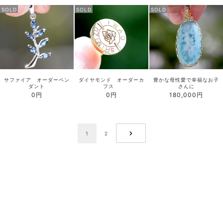
SOLD
SOLD
SOLD
サファイア オーダーペン
ダイヤモンド オーダーカ
豊かな母性愛で幸福なお子
ダント
フス
さんに
0円
0円
180,000円
1
2
NEXT