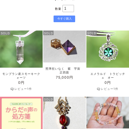
数量
SOLD
SOLD
SOLD
照準狂いなく 紫 宇宙
正四面
モンブラン産スモーキーク
エメラルド トラピッチ
75,000円
ォーツ
ェ オー
0円
0円
レビュー1件
レビュー1件
SOLD