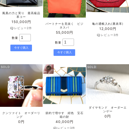
鳳凰の力と実り 最高級品
革コー
150,000円
パートナーを見抜く ビジ
亀の通帳入れ(裏表革)
ネスバ
レビュー2件
12,000円
55,000円
レビュー3件
数量
数量
SOLD
SOLD
ダイヤモンド オーダーエ
ンゲー
クンツァイト オーダーリ
節約で増やす 紺色 宝石
0円
ング
箱の財
0円
40,000円
レビュー3件