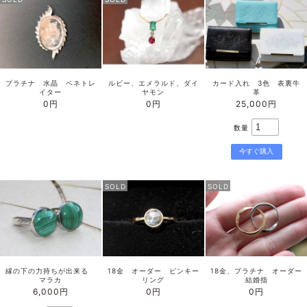
プラチナ 水晶 ベネトレ
ルビー、エメラルド、ダイ
カード入れ 3色 表裏牛
イター
ヤモン
革
0円
0円
25,000円
数量
SOLD
SOLD
縁の下の力持ちが出来る
18金 オーダー ピンキー
18金、プラチナ オーダー
マラカ
リング
結婚指
6,000円
0円
0円