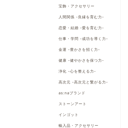
宝飾・アクセサリー
人間関係 -良縁を育む力-
恋愛・結婚 -愛を育む力-
仕事・学問 -成功を導く力-
金運 -豊かさを招く力-
健康 -健やかさを保つ力-
浄化 -心を整える力-
高次元 -高次元と繋がる力-
as:naブランド
ストーンアート
インゴット
輸入品・アクセサリー