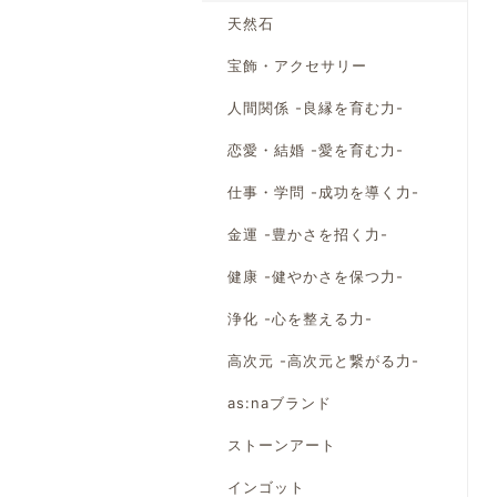
天然石
宝飾・アクセサリー
人間関係 -良縁を育む力-
恋愛・結婚 -愛を育む力-
仕事・学問 -成功を導く力-
金運 -豊かさを招く力-
健康 -健やかさを保つ力-
浄化 -心を整える力-
高次元 -高次元と繋がる力-
as:naブランド
ストーンアート
インゴット