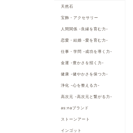
天然石
宝飾・アクセサリー
人間関係 -良縁を育む力-
恋愛・結婚 -愛を育む力-
仕事・学問 -成功を導く力-
金運 -豊かさを招く力-
健康 -健やかさを保つ力-
浄化 -心を整える力-
高次元 -高次元と繋がる力-
as:naブランド
ストーンアート
インゴット