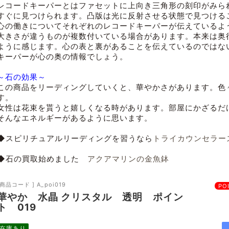
レコードキーパーとはファセットに上向き三角形の刻印がみら
すぐに見つけられます。凸版は光に反射させる状態で見つける
心の働きについてそれぞれのレコードキーパーが伝えているよ
大きさが違うものが複数付いている場合があります。本来は奥
ように感じます。心の表と裏があることを伝えているのではな
キーパーが心の奥の情報でしょう。
～石の効果～
この商品をリーディングしていくと、華やかさがあります。色
す。
女性は花束を貰うと嬉しくなる時があります。部屋にかざるだ
そんなエネルギーがあるように思います。
◆スピリチュアルリーディングを習うなら
トライカウンセラー
◆石の買取始めました
アクアマリンの金魚鉢
[商品コード ] A_poi019
PO
華やか 水晶 クリスタル 透明 ポイン
ト 019
在庫あり