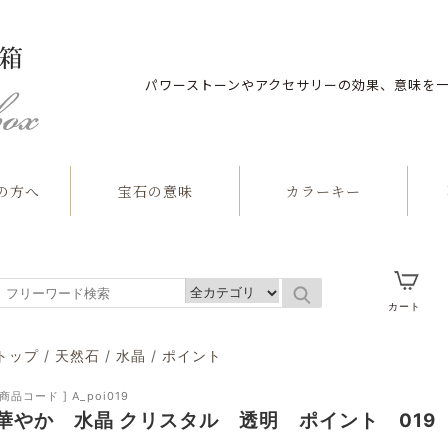
パワーストーンやアクセサリーの効果、意味を
の方へ
宝石の意味
カラーキー
石
カート
トップ
/
天然石
/
水晶
/
ポイント
[商品コード ] A_poi019
華やか 水晶 クリスタル 透明 ポイント 019