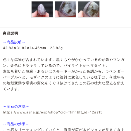
商品説明
～商品説明～
42.83✕31.82✕14.46mm 23.83g
色々な鉱物が含まれています。黒くもやがかかっているのが鉄やマンガ
ン。金色にキラキラしているので、パイライトかヘマタイト。
左落ち着いた薄緑（あるいはスモーキーがかった色調から、ラベンダー
パープルへと、モザイクのように複雑に変色している様子は、何億年も
の地殻変動や環境の変化をくぐり抜けてきたこの石の壮大な歴史を伝え
ています。
～宝石の意味～
https://www.asna.jp/esp/shop?cid=ftmn&ft_id=12#s15
～商品の効果～
この石をリーディングしていくと、海原が広がるビジョンが見えてきま