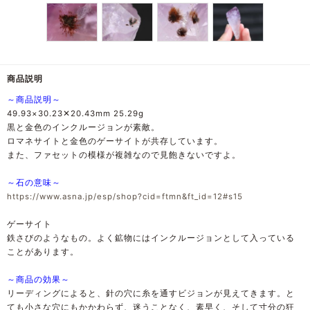
商品説明
～商品説明～
49.93×30.23✕20.43mm 25.29g
黒と金色のインクルージョンが素敵。
ロマネサイトと金色のゲーサイトが共存しています。
また、ファセットの模様が複雑なので見飽きないですよ。
～石の意味～
https://www.asna.jp/esp/shop?cid=ftmn&ft_id=12#s15
ゲーサイト
鉄さびのようなもの。よく鉱物にはインクルージョンとして入っている
ことがあります。
～商品の効果～
リーディングによると、針の穴に糸を通すビジョンが見えてきます。と
ても小さな穴にもかかわらず、迷うことなく、素早く、そして寸分の狂