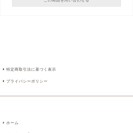
この商品を問い合わせる
必須
必須
必須
必須
特定商取引法に基づく表示
プライバシーポリシー
必須
ホーム
Eメール
電話
どちらでもよい