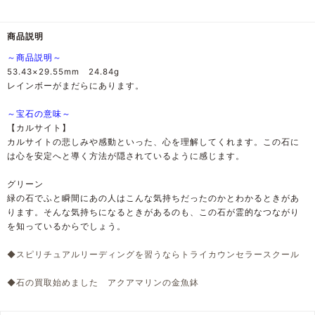
商品説明
～商品説明～
53.43×29.55mm 24.84g
レインボーがまだらにあります。
～宝石の意味～
【カルサイト】
カルサイトの悲しみや感動といった、心を理解してくれます。この石に
は心を安定へと導く方法が隠されているように感じます。
グリーン
緑の石でふと瞬間にあの人はこんな気持ちだったのかとわかるときがあ
ります。そんな気持ちになるときがあるのも、この石が霊的なつながり
を知っているからでしょう。
◆スピリチュアルリーディングを習うならトライカウンセラースクール
◆石の買取始めました アクアマリンの金魚鉢