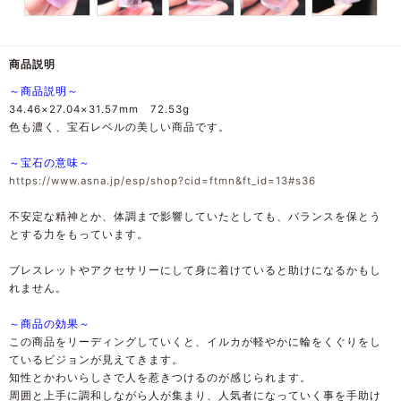
商品説明
～商品説明～
34.46×27.04×31.57mm 72.53g
色も濃く、宝石レベルの美しい商品です。
～宝石の意味～
https://www.asna.jp/esp/shop?cid=ftmn&ft_id=13#s36
不安定な精神とか、体調まで影響していたとしても、バランスを保とう
とする力をもっています。
ブレスレットやアクセサリーにして身に着けていると助けになるかもし
れません。
～商品の効果～
この商品をリーディングしていくと、イルカが軽やかに輪をくぐりをし
ているビジョンが見えてきます。
知性とかわいらしさで人を惹きつけるのが感じられます。
周囲と上手に調和しながら人が集まり、人気者になっていく事を手助け