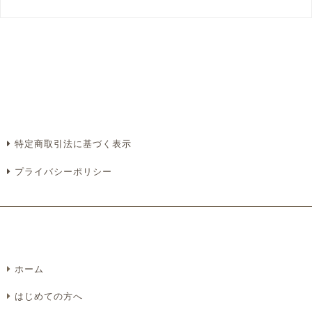
必須
必須
必須
必須
特定商取引法に基づく表示
プライバシーポリシー
必須
ホーム
Eメール
電話
どちらでもよい
はじめての方へ