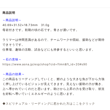
商品説明
～商品説明～
40.69×31.52×18.73mm 31.0g
母岩付きです。初期の頃の石です。青さが濃いです。
ラリマーは仲間意識があるので、チームワークや団結、援助などが期待
できそうです。
仕事場、趣味の活動、試合などにも持参するといいと思います。
～石の意味～
https://www.asna.jp/esp/shop?cid=ftmn&ft_id=20#s90
～商品の効果～
この商品をリーディングしていくと、鯉のような大きな魚が下から力強
く押し上げているビジョンが見えてきます。見えない援助の力が働き、
上へ導かれていくのだと思います。助けから上昇の力を受け取り、状況
を好転へ導いていくエネルギーのように思います。
◆スピリチュアル・リーディングに惹かれた方はここをクリック