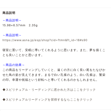
商品説明
～商品説明～
15.98×6.57mm 2.35g
～商品説明～
https://www.asna.jp/esp/shop?cid=ftmn&ft_id=18#s90
寝室に置いて、安眠に導いてくれるように思います。また、夢を描くこ
とも良いことかと思います。
～商品の効果～
この商品をリーディングしていくと、遠くの方に白く長い尾をたなびか
せた鳥の姿が見えてきます。まるで白い孔雀のよう。白い孔雀は、繁栄
の印。幸運や祝福という好転へと導いてくれるのかもしれません。
◆スピリチュアル・リーディングに惹かれた方はここをクリック
◆スピリチュアルリーディングを習得するならここをクリック