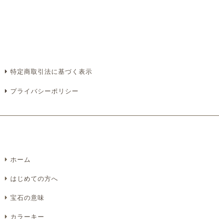
必須
必須
特定商取引法に基づく表示
プライバシーポリシー
必須
ホーム
Eメール
電話
どちらでもよい
はじめての方へ
プライバシーポリシーをご確認ください。
宝石の意味
カラーキー