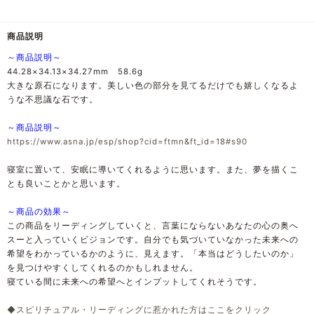
商品説明
～商品説明～
44.28×34.13×34.27mm 58.6g
大きな原石になります。美しい色の部分を見てるだけでも嬉しくなるよ
うな不思議な石です。
～商品説明～
https://www.asna.jp/esp/shop?cid=ftmn&ft_id=18#s90
寝室に置いて、安眠に導いてくれるように思います。また、夢を描くこ
とも良いことかと思います。
～商品の効果～
この商品をリーディングしていくと、言葉にならないあなたの心の奥へ
スーと入っていくビジョンです。自分でも気づいていなかった未来への
希望をわかっているかのように、見えます。「本当はどうしたいのか」
を見つけやすくしてくれるのかもしれません。
寝ている間に未来への希望へとインプットしてくれそうです。
◆スピリチュアル・リーディングに惹かれた方はここをクリック