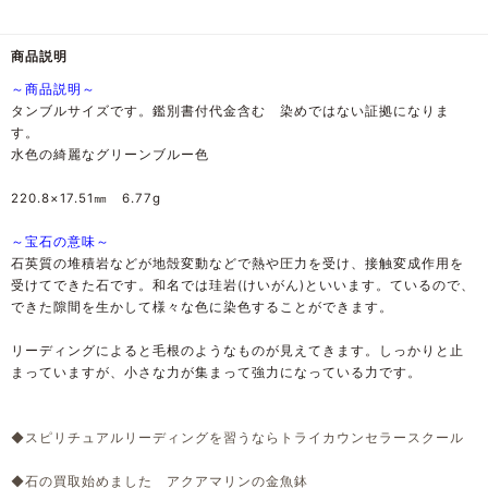
商品説明
～商品説明～
タンブルサイズです。鑑別書付代金含む 染めではない証拠になりま
す。
水色の綺麗なグリーンブルー色
220.8×17.51㎜ 6.77g
～宝石の意味～
石英質の堆積岩などが地殻変動などで熱や圧力を受け、接触変成作用を
受けてできた石です。和名では珪岩(けいがん)といいます。ているので、
できた隙間を生かして様々な色に染色することができます。
リーディングによると毛根のようなものが見えてきます。しっかりと止
まっていますが、小さな力が集まって強力になっている力です。
◆スピリチュアルリーディングを習うならトライカウンセラースクール
◆石の買取始めました アクアマリンの金魚鉢